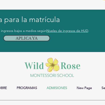
a para la matrícula
 ingresos bajos a medios según
Niveles de ingresos de HUD
.
APLICA YA
OBRE
PROGRAMAS
ADMISIONES
New Page
Se