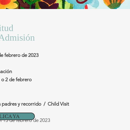
itud
 Admisión
 de febrero de 2023
mación
 o 2 de febrero
s padres y recorrido / C
hild Visit
LICA YA
l 15 de febrero de 2023