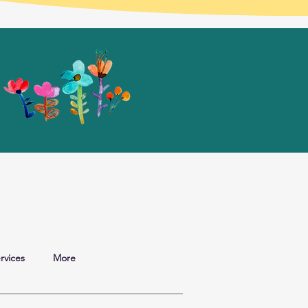
rvices
More